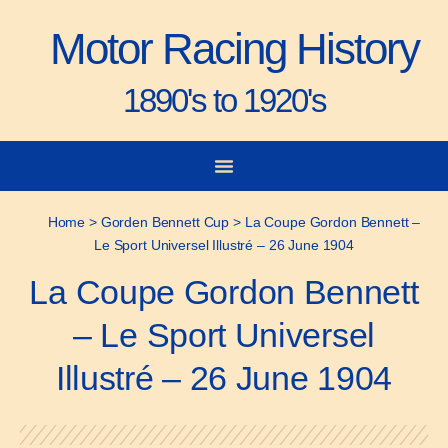
Motor Racing History
1890's to 1920's
City-to-City Races
Gorden Bennett Cup
Vanderbilt Cup
Grand Prize
Man & Machine
Home
>
Gorden Bennett Cup
>
La Coupe Gordon Bennett –
Le Sport Universel Illustré – 26 June 1904
La Coupe Gordon Bennett
– Le Sport Universel
Illustré – 26 June 1904