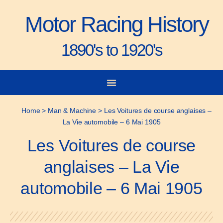
Motor Racing History
1890's to 1920's
City-to-City Races
Gorden Bennett Cup
Vanderbilt Cup
Grand Prize
Man & Machine
Home
>
Man & Machine
>
Les Voitures de course anglaises –
La Vie automobile – 6 Mai 1905
Les Voitures de course
anglaises – La Vie
automobile – 6 Mai 1905