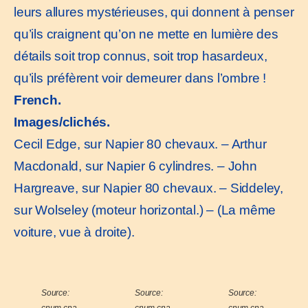
leurs allures mystérieuses, qui donnent à penser
qu’ils craignent qu’on ne mette en lumière des
détails soit trop connus, soit trop hasardeux,
qu’ils préfèrent voir demeurer dans l’ombre !
French.
Images/clichés.
Cecil Edge, sur Napier 80 chevaux. – Arthur
Macdonald, sur Napier 6 cylindres. – John
Hargreave, sur Napier 80 chevaux. – Siddeley,
sur Wolseley (moteur horizontal.) – (La même
voiture, vue à droite).
Source:
Source:
Source:
cnum.cna
cnum.cna
cnum.cna