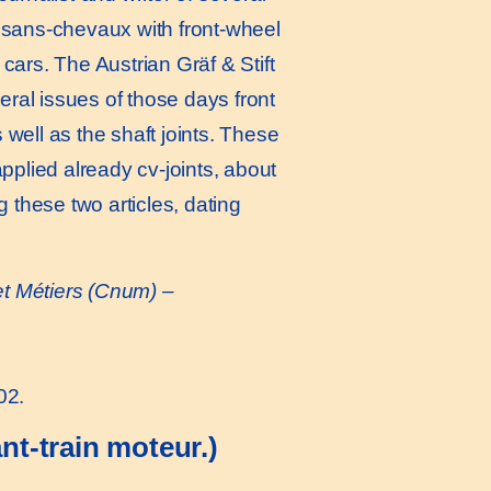
 sans-chevaux with front-wheel
n cars. The Austrian Gräf & Stift
neral issues of those days front
 well as the shaft joints. These
applied already cv-joints, about
g these two articles, dating
et Métiers (Cnum) –
02.
ant-train moteur.)