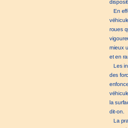
disposi
En effe
véhicul
roues qu
vigoure
mieux u
et en ra
Les ing
des for
enfoncer
véhicul
la surfa
dit-on.
La prat