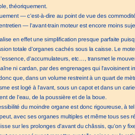
ble, théoriquement.
ement — c’est-à-dire au point de vue des commodit
entretien — l’avant-train moteur est encore moins suje
alise en effet une simplification presque parfaite puisq
sion totale d’organes cachés sous la caisse. Le mot
d’essence, d’accumulateurs, etc…, transmet le mouv
aîne ni cardan, par des engrenages qui l’avoisinent i
 donc que, dans un volume restreint à un quart de mètr
me est logé à l’avant, sous un capot et dans un carier
ent de l’eau, de la poussière et de la boue.
sibilité du moindre organe est donc rigoureuse, à tel
peut, avec ses organes multiples et même tous ses ré
lisse sur les prolonges d’avant du châssis, qu’on y fix