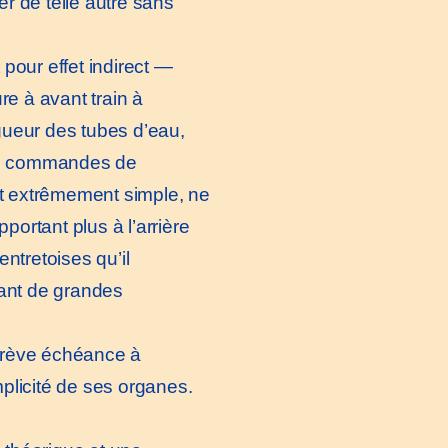
er de telle autre sans
our effet indirect —
re à avant train à
ngueur des tubes d’eau,
 ou commandes de
t extrêmement simple, ne
portant plus à l’arrière
ntretoises qu’il
tant de grandes
à brève échéance à
mplicité de ses organes.