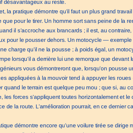
tif désavantageux au reste.
t, la pratique démontre qu’il faut un plus grand travai
e que pour le tirer. Un homme sort sans peine de la re
and il s’accroche aux brancards ; il est, au contraire, 
ux pour le pousser dehors. Un motocycle — exemple pl
ne charge qu’il ne la pousse ; à poids égal, un motocyc
mpe lorsqu’il a derrière lui une remorque que devant lu
énieurs vous démontreront que, lorsqu’on pousse un 
ces appliquées à la mouvoir tend à appuyer les roues d’
 quand le terrain est quelque peu mou ; que si, au cont
e, les forces s’appliquent toutes horizontalement et le
ce de la route. L’amélioration pourrait, en ce dernier 
ique démontre encore qu’une voilure tirée se dirige 