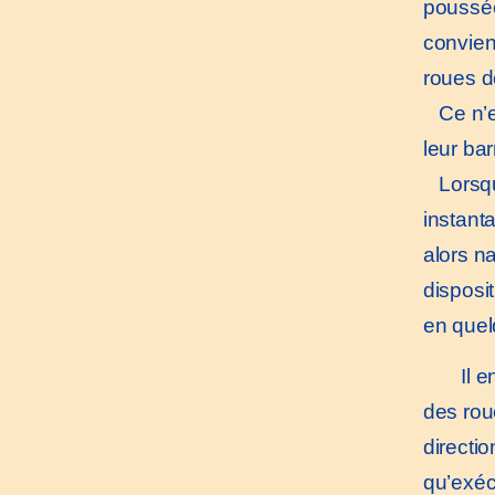
poussée
convien
roues d
Ce n’es
leur ba
Lorsque
instant
alors n
disposit
en quel
Il en
des roue
directi
qu’exéc