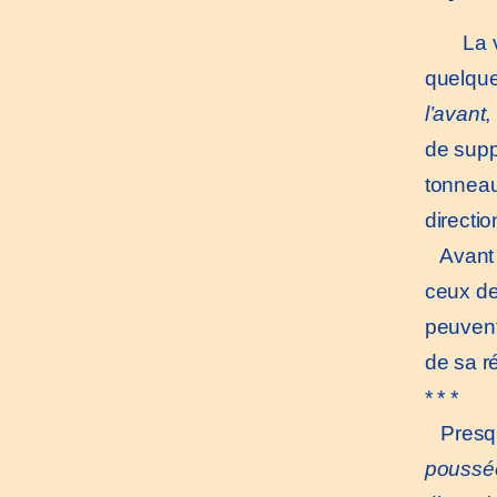
La vo
quelque
l’avant
,
de suppo
tonneau,
directio
Avant d
ceux de
peuvent 
de sa ré
* * *
Presque
poussé