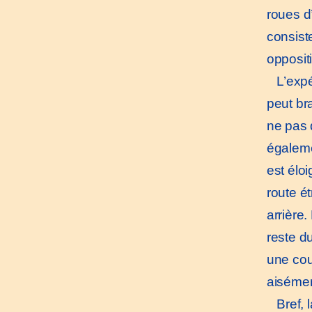
roues d
consist
opposit
L’expér
peut br
ne pas d
égalemen
est élo
route é
arrière.
reste d
une cou
aisément
Bref, l