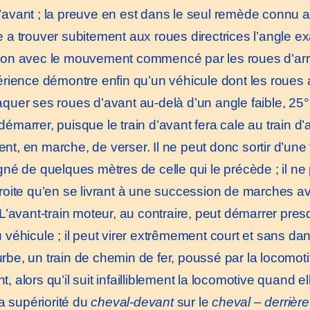
’avant ; la preuve en est dans le seul remède connu a
e a trouver subitement aux roues directrices l’angle ex
ion avec le mouvement commencé par les roues d’arr
ience démontre enfin qu’un véhicule dont les roues a
aquer ses roues d’avant au-delà d’un angle faible, 25
émarrer, puisque le train d’avant fera cale au train d’
t, en marche, de verser. Il ne peut donc sortir d’une fi
igné de quelques mètres de celle qui le précède ; il ne
troite qu’en se livrant à une succession de marches a
 L’avant-train moteur, au contraire, peut démarrer pres
u véhicule ; il peut virer extrêmement court et sans da
rbe, un train de chemin de fer, poussé par la locomotiv
, alors qu’il suit infailliblement la locomotive quand elle
a supériorité du
cheval-devant
sur le
cheval – derrière