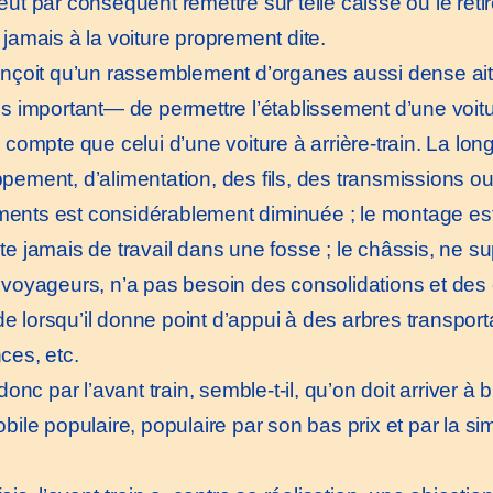
ut par conséquent remettre sur telle caisse ou le retir
 jamais à la voiture proprement dite.
oit qu’un rassemblement d’organes aussi dense ait p
ès important— de permettre l’établissement d’une voitu
r compte que celui d’une voiture à arrière-train. La lo
pement, d’alimentation, des fils, des transmissions
nts est considérablement diminuée ; le montage es
e jamais de travail dans une fosse ; le châssis, ne sup
 voyageurs, n’a pas besoin des consolidations et des e
 lorsqu’il donne point d’appui à des arbres transpor
ces, etc.
onc par l’avant train, semble-t-il, qu’on doit arriver 
bile populaire, populaire par son bas prix et par la si