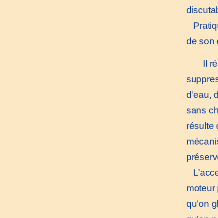
discuta
Pratiqu
de son 
Il ré
suppres
d’eau, 
sans ch
résulte
mécanis
préserv
L’acces
moteur 
qu’on g