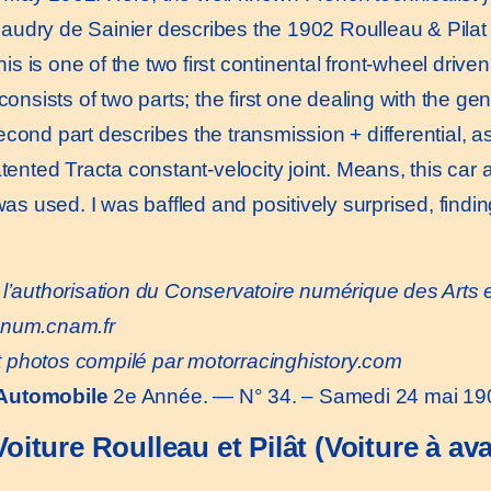
audry de Sainier describes the 1902 Roulleau & Pilat
his is one of the two first continental front-wheel drive
consists of two parts; the first one dealing with the ge
cond part describes the transmission + differential, as
tented Tracta constant-velocity joint. Means, this car 
was used. I was baffled and positively surprised, findin
l’authorisation du Conservatoire numérique des Arts 
/cnum.cnam.fr
t photos compilé par motorracinghistory.com
 Automobile
2e Année. — N° 34. – Samedi 24 mai 19
Voiture Roulleau et Pilât (Voiture à av