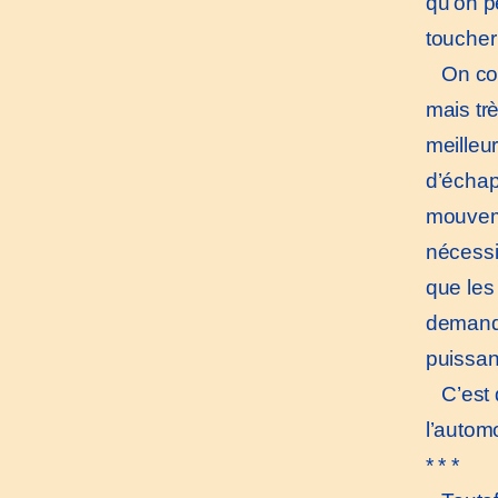
qu’on pe
toucher
On conç
mais tr
meilleu
d’échap
mouveme
nécessit
que les
demande
puissan
C’est d
l’automo
* * *