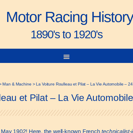
Motor Racing Histor
1890's to 1920's
>
Man & Machine
>
La Voiture Roulleau et Pilat – La Vie Automobile – 
leau et Pilat – La Vie Automobi
in May 1902! Here, the well-known French
technicalist-