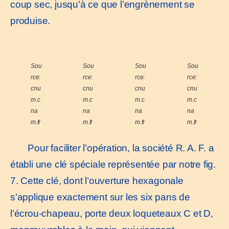
coup sec, jusqu’à ce que l’engrènement se
produise.
Sou
Sou
Sou
Sou
rce:
rce:
rce:
rce:
cnu
cnu
cnu
cnu
m.c
m.c
m.c
m.c
na
na
na
na
m.fr
m.fr
m.fr
m.fr
Pour faciliter l’opération, la société R. A. F. a
établi une clé spéciale représentée par notre fig.
7. Cette clé, dont l’ouverture hexagonale
s’applique exactement sur les six pans de
l’écrou-chapeau, porte deux loqueteaux C et D,