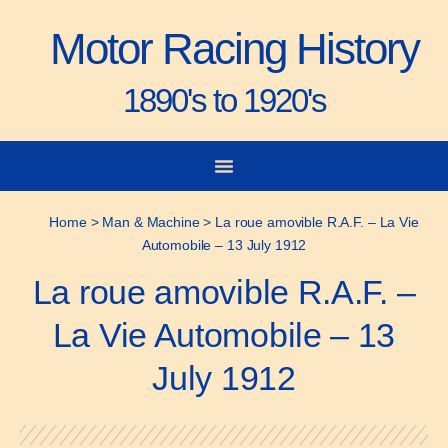
Motor Racing History
1890's to 1920's
City-to-City Races
Gorden Bennett Cup
Vanderbilt Cup
Grand Prize
Man & Machine
Home
>
Man & Machine
>
La roue amovible R.A.F. – La Vie
Automobile – 13 July 1912
La roue amovible R.A.F. –
La Vie Automobile – 13
July 1912