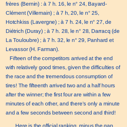
frères (Bernin) : à 7 h. 16, le n° 24, Bayard-
Clément (Villemain) ; à 7 h, 20, le n° 25,
Hotchkiss (Lavergne) ; à 7 h. 24, le n° 27, de
Diétrich (Duray) ; à 7 h. 28, le n° 28, Darracq (de
La Touloubre) ; à 7 h. 32, le n° 29, Panhard et
Levassor (H. Farman).
Fifteen of the competitors arrived at the end
with relatively good times, given the difficulties of
the race and the tremendous consumption of
tires! The fifteenth arrived two and a half hours
after the winner; the first four are within a few
minutes of each other, and there’s only a minute
and a few seconds between second and third!
Here is the official ranking, minus the gap