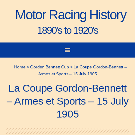
Motor Racing History
1890's to 1920's
City-to-City Races
Gorden Bennett Cup
Vanderbilt Cup
Grand Prize
Man & Machine
Home
>
Gorden Bennett Cup
>
La Coupe Gordon-Bennett –
Armes et Sports – 15 July 1905
La Coupe Gordon-Bennett
– Armes et Sports – 15 July
1905