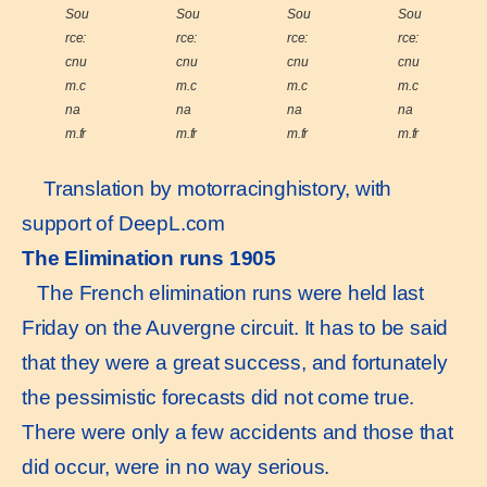
Sou
Sou
Sou
Sou
rce:
rce:
rce:
rce:
cnu
cnu
cnu
cnu
m.c
m.c
m.c
m.c
na
na
na
na
m.fr
m.fr
m.fr
m.fr
Translation by motorracinghistory, with
support of
DeepL.com
The Elimination runs 1905
The French elimination runs were held last
Friday on the Auvergne circuit. It has to be said
that they were a great success, and fortunately
the pessimistic forecasts did not come true.
There were only a few accidents and those that
did occur, were in no way serious.