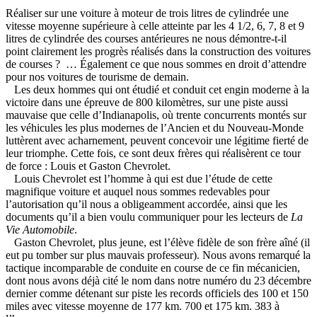
Réaliser sur une voiture à moteur de trois litres de cylindrée une
vitesse moyenne supérieure à celle atteinte par les 4 1/2, 6, 7, 8 et 9
litres de cylindrée des courses antérieures ne nous démontre-t-il
point clairement les progrès réalisés dans la construction des voitures
de courses ? … Également ce que nous sommes en droit d’attendre
pour nos voitures de tourisme de demain.
Les deux hommes qui ont étudié et conduit cet engin moderne à la
victoire dans une épreuve de 800 kilomètres, sur une piste aussi
mauvaise que celle d’Indianapolis, où trente concurrents montés sur
les véhicules les plus modernes de l’Ancien et du Nouveau-Monde
luttèrent avec acharnement, peuvent concevoir une légitime fierté de
leur triomphe. Cette fois, ce sont deux frères qui réalisèrent ce tour
de force : Louis et Gaston Chevrolet.
Louis Chevrolet est l’homme à qui est due l’étude de cette
magnifique voiture et auquel nous sommes redevables pour
l’autorisation qu’il nous a obligeamment accordée, ainsi que les
documents qu’il a bien voulu communiquer pour les lecteurs de
La
Vie Automobile
.
Gaston Chevrolet, plus jeune, est l’élève fidèle de son frère aîné (il
eut pu tomber sur plus mauvais professeur). Nous avons remarqué la
tactique incomparable de conduite en course de ce fin mécanicien,
dont nous avons déjà cité le nom dans notre numéro du 23 décembre
dernier comme détenant sur piste les records officiels des 100 et 150
miles avec vitesse moyenne de 177 km. 700 et 175 km. 383 à