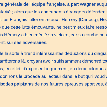
lure générale de l’équipe française, à part Wagner auque
gularité ; alors que les concurrents étrangers défende
t les Français lutter entre eux : Hemery (Darracq), He
e que cette lutte émouvante, ne peut mieux faire ressor
ois Hémery a bien mérité sa victoire, car sa courbe n
nt, sur ses adversaires.
 la sorte à tirer d’intéressantes déductions du diag
rrêterons là, croyant avoir suffisamment démontré tout
, en effet, d’exposer longuement, en deux colonnes 
s donnons le procédé au lecteur dans le but qu’il vo
isodes palpitants de nos futures épreuves sportives, à