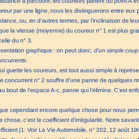
distance à parcourir; les coureurs partent du point A et 
ur par une ligne, nous les distinguerons entre eux par
ance, ou, en d’autres termes, par l’inclinaison de leur
ue la vitesse (moyenne) du coureur n° 1 est plus gran
elle du n° 3.
sentation graphique : on peut
donc, d’un simple coup 
oncurrents.
i guette les coureurs, est tout aussi simple à représen
 le concurrent n° 2 souffre d’une panne de quelques m
 au bout de l’espace A-c, panne qui l’élimine. C’est enfan
nque cependant encore quelque chose pour nous perm
 chose, c’est le coefficient d’irrégularité. Notre savan
icient (1: Voir La Vie Automobile, n° 202, 12 août 1905)