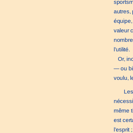
sportsm
autres, 
équipe,
valeur 
nombreux
l’utilité.
Or, inc
— ou bi
voulu, l
Les A
nécessit
même tit
est cer
l’esprit