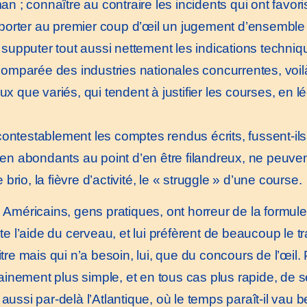
an ; connaître au contraire les incidents qui ont favor
porter au premier coup d’œil un jugement d’ensemble sur
 supputer tout aussi nettement les indications techniq
comparée des industries nationales concurrentes, voilà
 que variés, qui tendent à justifier les courses, en lé
ontestablement les comptes rendus écrits, fussent-il
en abondants au point d’en être filandreux, ne peuvent 
e brio, la fièvre d’activité, le « struggle » d’une course.
méricains, gens pratiques, ont horreur de la formule,
e l’aide du cerveau, et lui préfèrent de beaucoup le tra
re mais qui n’a besoin, lui, que du concours de l’œil. 
tainement plus simple, et en tous cas plus rapide, de 
 ; aussi par-delà l’Atlantique, où le temps paraît-il va