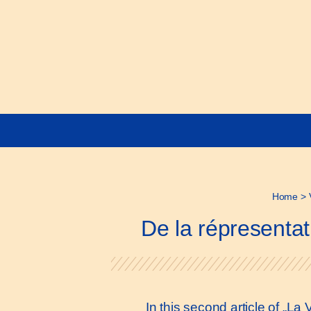
Home
>
De la répresenta
In this second article of „L