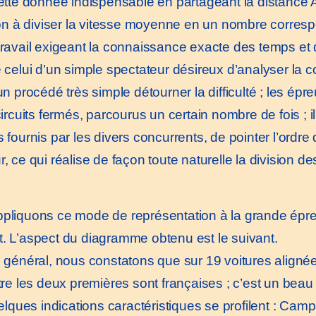
 cette donnée indispensable en partageant la distanc
n à diviser la vitesse moyenne en un nombre corresp
 travail exigeant la connaissance exacte des temps et 
e celui d’un simple spectateur désireux d’analyser la 
procédé très simple détourner la difficulté ; les épreu
circuits fermés, parcourus un certain nombre de fois ; i
s fournis par les divers concurrents, de pointer l’ordre
r, ce qui réalise de façon toute naturelle la division
appliquons ce mode de représentation à la grande é
t. L’aspect du diagramme obtenu est le suivant.
 général, nous constatons que sur 19 voitures aligné
tre les deux premières sont françaises ; c’est un beau 
elques indications caractéristiques se profilent : Cam