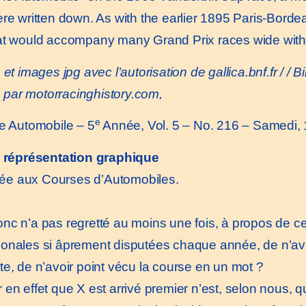
re written down. As with the earlier 1895 Paris-Borde
hat would accompany many Grand Prix races wide withi
 et images jpg avec l’autorisation de
gallica.bnf.fr
/ / 
 par motorracinghistory.com,
e
e Automobile – 5
Année, Vol. 5 – No. 216 – Samedi
a réprésentation graphique
ée aux Courses d’Automobiles.
c n’a pas regretté au moins une fois, à propos de 
tionales si âprement disputées chaque année, de n’av
tte, de n’avoir point vécu la course en un mot ?
en effet que X est arrivé premier n’est, selon nous, q