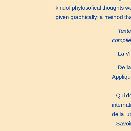
kindof phylosofical thoughts we
given graphically; a method t
Texte
compilé
La Vi
De l
Appliqu
Qui don
interna
de la lu
Savoir 