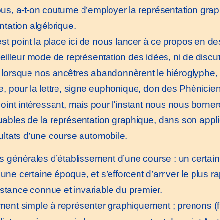
us, a-t-on coutume d’employer la représentation graph
ntation algébrique.
t point la place ici de nous lancer à ce propos en d
meilleur mode de représentation des idées, ni de disc
lorsque nos ancêtres abandonnèrent le hiéroglyphe,
e, pour la lettre, signe euphonique, don des Phénicie
point intéressant, mais pour l’instant nous nous borne
ables de la représentation graphique, dans son applic
ultats d’une course automobile.
 générales d’établissement d’une course : un certai
 une certaine époque, et s’efforcent d’arriver le plus 
istance connue et invariable du premier.
ent simple à représenter graphiquement ; prenons (fig.