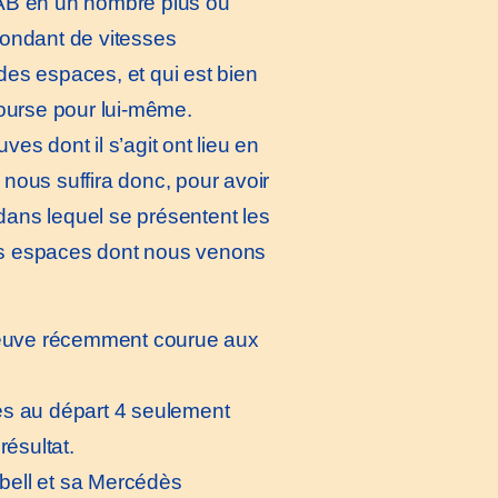
e AB en un nombre plus ou
ondant de vitesses
des espaces, et qui est bien
course pour lui-même.
ves dont il s’agit ont lieu en
l nous suffira donc, pour avoir
 dans lequel se présentent les
 des espaces dont nous venons
preuve récemment courue aux
es au départ 4 seulement
résultat.
pbell et sa Mercédès