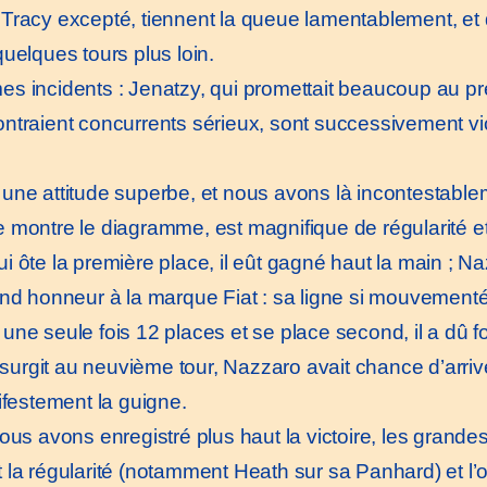
Tracy excepté, tiennent la queue lamentablement, et du
uelques tours plus loin.
incidents : Jenatzy, qui promettait beaucoup au prem
ontraient concurrents sérieux, sont successivement 
t une attitude superbe, et nous avons là incontestabl
 montre le diagramme, est magnifique de régularité et 
ôte la première place, il eût gagné haut la main ; Nazz
and honneur à la marque Fiat : sa ligne si mouvementé
ne seule fois 12 places et se place second, il a dû fo
i surgit au neuvième tour, Nazzaro avait chance d’arri
ifestement la guigne.
s avons enregistré plus haut la victoire, les grandes 
a régularité (notamment Heath sur sa Panhard) et l’opiniâ