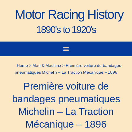
Motor Racing History
1890's to 1920's
City-to-City Races
Gorden Bennett Cup
Vanderbilt Cup
Grand Prize
Man & Machine
Home
>
Man & Machine
>
Première voiture de bandages
pneumatiques Michelin – La Traction Mécanique – 1896
Première voiture de
bandages pneumatiques
Michelin – La Traction
Mécanique – 1896