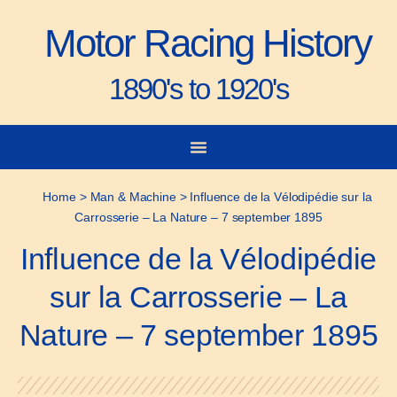
Motor Racing History
1890's to 1920's
City-to-City Races
Gorden Bennett Cup
Vanderbilt Cup
Grand Prize
Man & Machine
Home
>
Man & Machine
>
Influence de la Vélodipédie sur la
Carrosserie – La Nature – 7 september 1895
Influence de la Vélodipédie
sur la Carrosserie – La
Nature – 7 september 1895